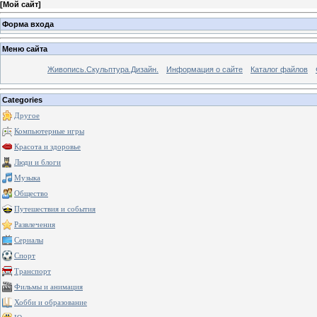
[
Мой сайт
]
Форма входа
Меню сайта
Живопись.Скульптура.Дизайн.
Информация о сайте
Каталог файлов
Categories
Другое
Компьютерные игры
Красота и здоровье
Люди и блоги
Музыка
Общество
Путешествия и события
Развлечения
Сериалы
Спорт
Транспорт
Фильмы и анимация
Хобби и образование