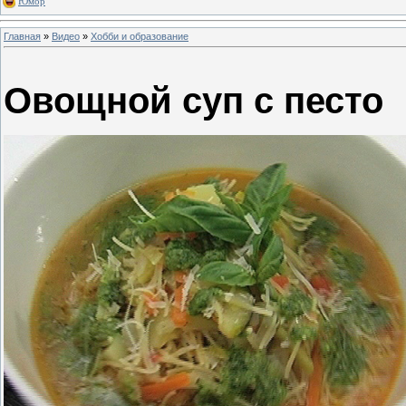
Юмор
Главная
»
Видео
»
Хобби и образование
Овощной суп с песто