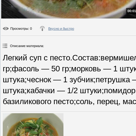
00:01
Просмотры
: 0
Вкусно и быстро
Описание материала
:
Легкий суп с песто.Состав:вермише
гр;фасоль — 50 гр;морковь — 1 штук
штука;чеснок — 1 зубчик;петрушка 
штука;кабачки — 1/2 штуки;помидор
базиликового песто;соль, перец, мас