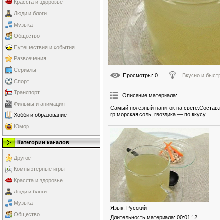
Красота и здоровье
Люди и блоги
Музыка
Общество
Путешествия и события
Развлечения
Сериалы
Просмотры
: 0
Вкусно и быст
Спорт
Транспорт
Описание материала
:
Фильмы и анимация
Самый полезный напиток на свете.Состав:г
гр;морская соль, гвоздика — по вкусу.
Хобби и образование
Юмор
Категории каналов
Другое
Компьютерные игры
Красота и здоровье
Люди и блоги
Музыка
Язык
: Русский
Общество
Длительность материала
: 00:01:12