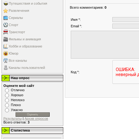
Путешествия и события
Всего комментариев
:
0
Развлечения
Сериалы
Имя *:
Спорт
Email *:
Транспорт
Фильмы и анимация
Хобби и образование
Юмор
Все каналы
Каналы пользователей
Код *:
Наш опрос
Оцените мой сайт
Отлично
Хорошо
Неплохо
Плохо
Ужасно
Результаты
|
Архив опросов
Всего ответов:
3
Статистика