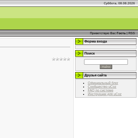
Суббота, 08.08.2026
Приветствую Вас
Гость
|
RSS
Форма входа
Поиск
Друзья сайта
Официальный блог
Сообщество uCoz
FAQ по системе
Инструкции для uCoz