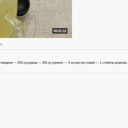
00:01:12
ро
овядина — 250 гр;курица — 250 гр;турнепс — 4 штуки;лук порей — 1 стебель;морковь