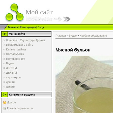
Мой сайт
Главная
|
Регистрация
|
Вход
Меню сайта
Главная
»
Видео
»
Хобби и образование
Живопись.Скульптура.Дизайн.
Информация о сайте
Мясной бульон
Каталог файлов
Фотоальбомы
Гостевая книга
Видео
ДЕНЬГИ
ДЕНЬГИ
скульптура
деньги
деньги
Категории раздела
Другое
Компьютерные игры