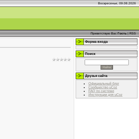
Воскресенье, 09.08.2026
Приветствую Вас
Гость
|
RSS
Форма входа
Поиск
Друзья сайта
Официальный блог
Сообщество uCoz
FAQ по системе
Инструкции для uCoz