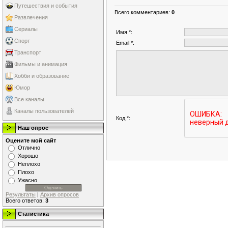
Путешествия и события
Всего комментариев
:
0
Развлечения
Сериалы
Имя *:
Спорт
Email *:
Транспорт
Фильмы и анимация
Хобби и образование
Юмор
Все каналы
Каналы пользователей
Код *:
Наш опрос
Оцените мой сайт
Отлично
Хорошо
Неплохо
Плохо
Ужасно
Результаты
|
Архив опросов
Всего ответов:
3
Статистика