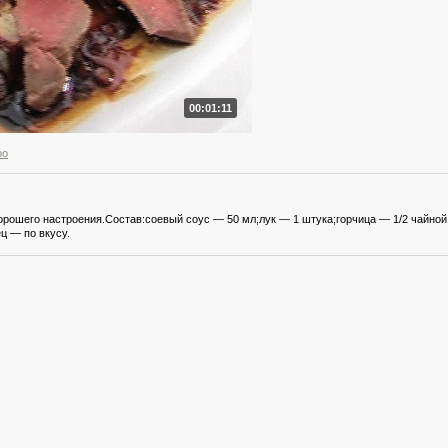
00:01:11
ро
орошего настроения.Состав:соевый соус — 50 мл;лук — 1 штука;горчица — 1/2 чайной 
ц — по вкусу.