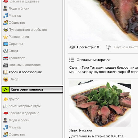
Красота и здоровье
Люди и блоги
Музыка
Общество
Путешествия и события
Развлечения
Сериалы
Просмотры
: 0
Вкусно и быст
Спорт
Транспорт
Описание материала
:
Фильмы и анимация
Салат «Туна Татаки» придает бодрости и х
маш-салата;кунжутное масло, черный пере
Хобби и образование
Юмор
Категории каналов
Другое
Компьютерные игры
Красота и здоровье
Люди и блоги
Музыка
Язык
: Русский
Общество
Длительность материала
: 00:01:11