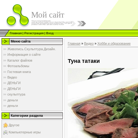
Мой сайт
Главная
|
Регистрация
|
Вход
Меню сайта
Главная
»
Видео
»
Хобби и образование
Живопись.Скульптура.Дизайн.
Информация о сайте
Туна татаки
Каталог файлов
Фотоальбомы
Гостевая книга
Видео
ДЕНЬГИ
ДЕНЬГИ
скульптура
деньги
деньги
Категории раздела
Другое
Компьютерные игры