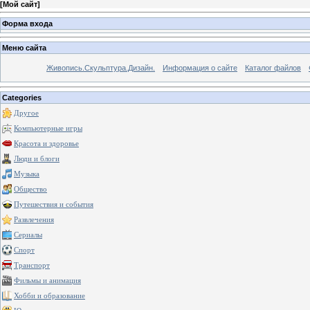
[
Мой сайт
]
Форма входа
Меню сайта
Живопись.Скульптура.Дизайн.
Информация о сайте
Каталог файлов
Categories
Другое
Компьютерные игры
Красота и здоровье
Люди и блоги
Музыка
Общество
Путешествия и события
Развлечения
Сериалы
Спорт
Транспорт
Фильмы и анимация
Хобби и образование