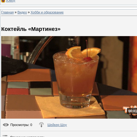
Юмор
Главная
»
Видео
»
Хобби и образование
Коктейль «Мартинез»
00:01
Просмотры
: 0
Шейкер Шоу