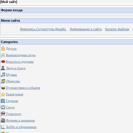
[
Мой сайт
]
Форма входа
Меню сайта
Живопись.Скульптура.Дизайн.
Информация о сайте
Каталог файлов
Categories
Другое
Компьютерные игры
Красота и здоровье
Люди и блоги
Музыка
Общество
Путешествия и события
Развлечения
Сериалы
Спорт
Транспорт
Фильмы и анимация
Хобби и образование