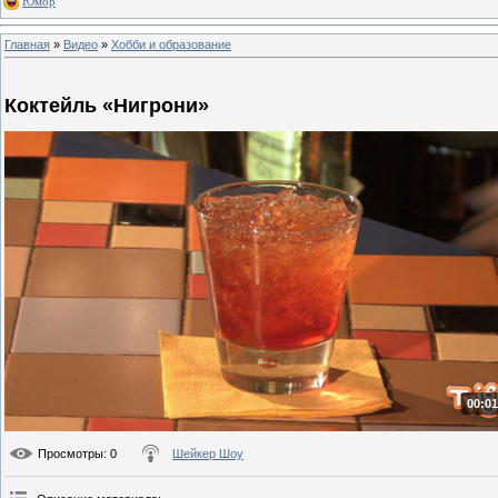
Юмор
Главная
»
Видео
»
Хобби и образование
Коктейль «Нигрони»
00:01
Просмотры
: 0
Шейкер Шоу