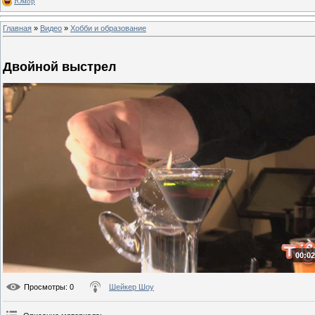
Юмор
Главная
»
Видео
»
Хобби и образование
Двойной выстрел
00:02
Просмотры
: 0
Шейкер Шоу