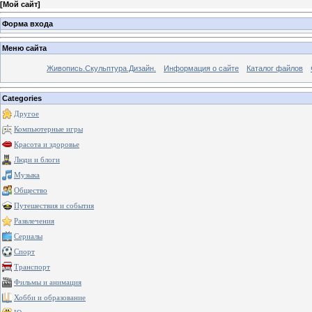
[
Мой сайт
]
Форма входа
Меню сайта
Живопись.Скульптура.Дизайн.
Информация о сайте
Каталог файлов
Categories
Другое
Компьютерные игры
Красота и здоровье
Люди и блоги
Музыка
Общество
Путешествия и события
Развлечения
Сериалы
Спорт
Транспорт
Фильмы и анимация
Хобби и образование