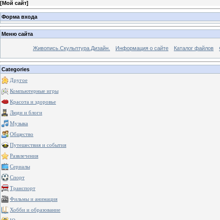
[
Мой сайт
]
Форма входа
Меню сайта
Живопись.Скульптура.Дизайн.
Информация о сайте
Каталог файлов
Categories
Другое
Компьютерные игры
Красота и здоровье
Люди и блоги
Музыка
Общество
Путешествия и события
Развлечения
Сериалы
Спорт
Транспорт
Фильмы и анимация
Хобби и образование