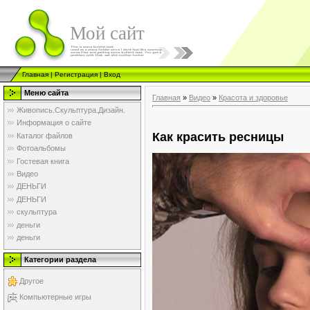
Мой сайт
Главная
|
Регистрация
|
Вход
Меню сайта
Главная
»
Видео
»
Красота и здоровье
Живопись.Скульптура.Дизайн.
Информация о сайте
Как красить ресницы
Каталог файлов
Фотоальбомы
Гостевая книга
Видео
ДЕНЬГИ
ДЕНЬГИ
скульптура
деньги
деньги
Категории раздела
Другое
Компьютерные игры