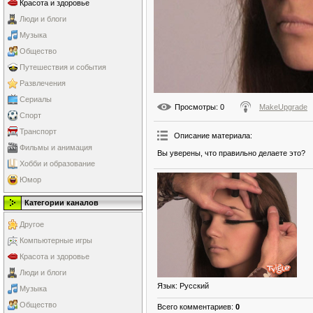
Красота и здоровье
Люди и блоги
Музыка
Общество
Путешествия и события
Развлечения
Сериалы
Просмотры
: 0
MakeUpgrade
Спорт
Транспорт
Описание материала
:
Фильмы и анимация
Вы уверены, что правильно делаете это?
Хобби и образование
Юмор
Категории каналов
Другое
Компьютерные игры
Красота и здоровье
Люди и блоги
Язык
: Русский
Музыка
Общество
Всего комментариев
:
0