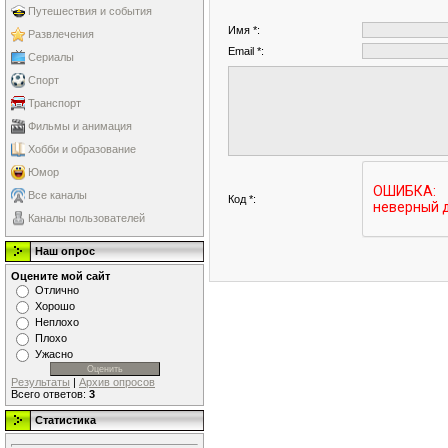
Путешествия и события
Имя *:
Развлечения
Email *:
Сериалы
Спорт
Транспорт
Фильмы и анимация
Хобби и образование
Юмор
Все каналы
Код *:
Каналы пользователей
Наш опрос
Оцените мой сайт
Отлично
Хорошо
Неплохо
Плохо
Ужасно
Результаты
|
Архив опросов
Всего ответов:
3
Статистика