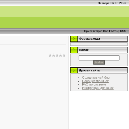
Четверг, 06.08.2026
Приветствую Вас
Гость
|
RSS
Форма входа
Поиск
Друзья сайта
Официальный блог
Сообщество uCoz
FAQ по системе
Инструкции для uCoz