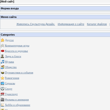
[
Мой сайт
]
Форма входа
Меню сайта
Живопись.Скульптура.Дизайн.
Информация о сайте
Каталог файлов
Categories
Другое
Компьютерные игры
Красота и здоровье
Люди и блоги
Музыка
Общество
Путешествия и события
Развлечения
Сериалы
Спорт
Транспорт
Фильмы и анимация
Хобби и образование