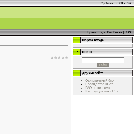
Суббота, 08.08.2026
Приветствую Вас
Гость
|
RSS
Форма входа
Поиск
Друзья сайта
Официальный блог
Сообщество uCoz
FAQ по системе
Инструкции для uCoz