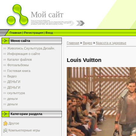
Мой сайт
Главная
|
Регистрация
|
Вход
Меню сайта
Главная
»
Видео
»
Красота и здоровье
Живопись.Скульптура.Дизайн.
Информация о сайте
Louis Vuitton
Каталог файлов
Фотоальбомы
Гостевая книга
Видео
ДЕНЬГИ
ДЕНЬГИ
скульптура
деньги
деньги
Категории раздела
Другое
Компьютерные игры