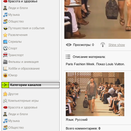
Красота и здоровье
Люди и блоги
Музыка
Общество
Путешествия и события
Развлечения
Сериалы
Просмотры
: 0
Shine show
Спорт
Транспорт
Описание материала
:
Фильмы и анимация
Paris Fashion Week. Показ Louis Vuitton.
Хобби и образование
Юмор
Категории каналов
Другое
Компьютерные игры
Красота и здоровье
Люди и блоги
Язык
: Русский
Музыка
Общество
Всего комментариев
:
0