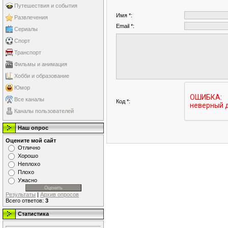
Путешествия и события
Имя *:
Развлечения
Email *:
Сериалы
Спорт
Транспорт
Фильмы и анимация
Хобби и образование
Юмор
Все каналы
Код *:
Каналы пользователей
Наш опрос
Оцените мой сайт
Отлично
Хорошо
Неплохо
Плохо
Ужасно
Результаты
|
Архив опросов
Всего ответов:
3
Статистика