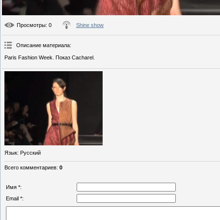
Просмотры
: 0
Shine show
Описание материала
:
Paris Fashion Week. Показ Cacharel.
Язык
: Русский
Всего комментариев
:
0
Имя *:
Email *: