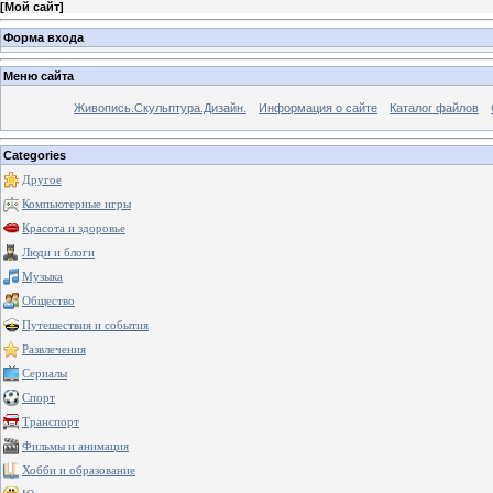
[
Мой сайт
]
Форма входа
Меню сайта
Живопись.Скульптура.Дизайн.
Информация о сайте
Каталог файлов
Categories
Другое
Компьютерные игры
Красота и здоровье
Люди и блоги
Музыка
Общество
Путешествия и события
Развлечения
Сериалы
Спорт
Транспорт
Фильмы и анимация
Хобби и образование