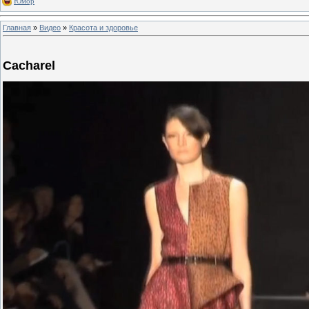
Юмор
Главная
»
Видео
»
Красота и здоровье
Cacharel