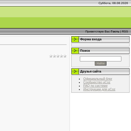
Суббота, 08.08.2026
Приветствую Вас
Гость
|
RSS
Форма входа
Поиск
Друзья сайта
Официальный блог
Сообщество uCoz
FAQ по системе
Инструкции для uCoz