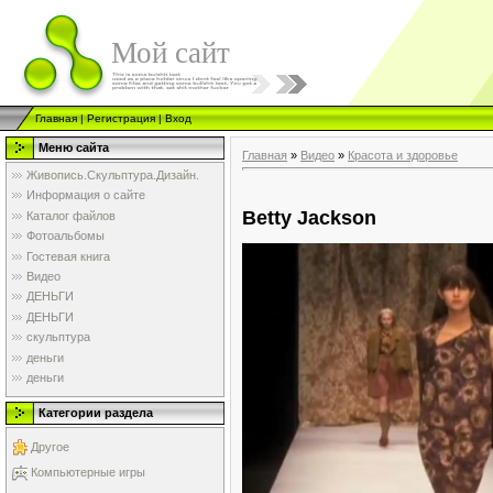
Мой сайт
Главная
|
Регистрация
|
Вход
Меню сайта
Главная
»
Видео
»
Красота и здоровье
Живопись.Скульптура.Дизайн.
Информация о сайте
Betty Jackson
Каталог файлов
Фотоальбомы
Гостевая книга
Видео
ДЕНЬГИ
ДЕНЬГИ
скульптура
деньги
деньги
Категории раздела
Другое
Компьютерные игры