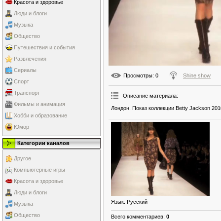
Красота и здоровье
Люди и блоги
Музыка
Общество
Путешествия и события
Развлечения
Сериалы
Просмотры
: 0
Shine show
Спорт
Транспорт
Описание материала
:
Фильмы и анимация
Лондон. Показ коллекции Betty Jackson 201
Хобби и образование
Юмор
Категории каналов
Другое
Компьютерные игры
Красота и здоровье
Люди и блоги
Язык
: Русский
Музыка
Общество
Всего комментариев
:
0