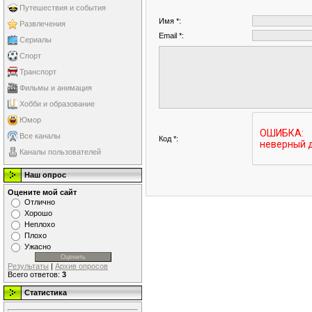
Путешествия и события
Имя *:
Развлечения
Email *:
Сериалы
Спорт
Транспорт
Фильмы и анимация
Хобби и образование
Юмор
Все каналы
Код *:
Каналы пользователей
Наш опрос
Оцените мой сайт
Отлично
Хорошо
Неплохо
Плохо
Ужасно
Результаты
|
Архив опросов
Всего ответов:
3
Статистика