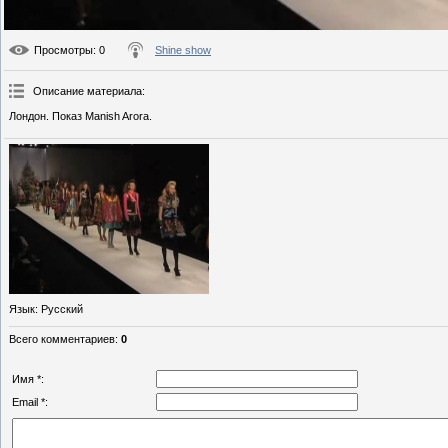
Просмотры
: 0
Shine show
Описание материала
:
Лондон. Показ Manish Arora.
Язык
: Русский
Всего комментариев
:
0
Имя *:
Email *: