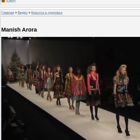
Юмор
Главная
»
Видео
»
Красота и здоровье
Manish Arora