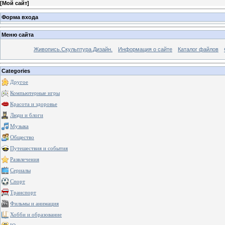
[
Мой сайт
]
Форма входа
Меню сайта
Живопись.Скульптура.Дизайн.
Информация о сайте
Каталог файлов
Categories
Другое
Компьютерные игры
Красота и здоровье
Люди и блоги
Музыка
Общество
Путешествия и события
Развлечения
Сериалы
Спорт
Транспорт
Фильмы и анимация
Хобби и образование