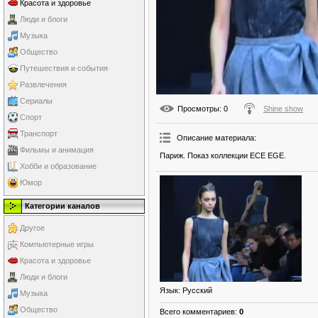
Красота и здоровье
Люди и блоги
Музыка
Общество
Путешествия и события
Развлечения
Сериалы
Просмотры
: 0
Shine show
Спорт
Транспорт
Описание материала
:
Фильмы и анимация
Париж. Показ коллекции ECE EGE.
Хобби и образование
Юмор
Категории каналов
Другое
Компьютерные игры
Красота и здоровье
Люди и блоги
Язык
: Русский
Музыка
Общество
Всего комментариев
:
0