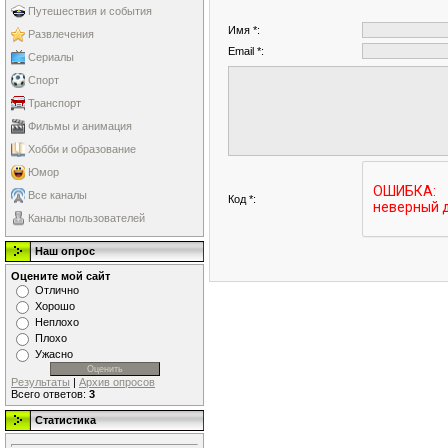
Путешествия и события
Имя *:
Развлечения
Email *:
Сериалы
Спорт
Транспорт
Фильмы и анимация
Хобби и образование
Юмор
Все каналы
Код *:
Каналы пользователей
Наш опрос
Оцените мой сайт
Отлично
Хорошо
Неплохо
Плохо
Ужасно
Результаты
|
Архив опросов
Всего ответов:
3
Статистика