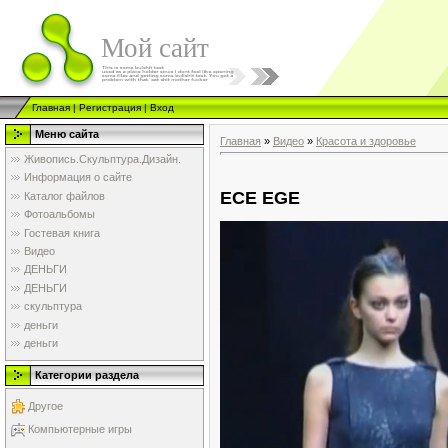
Мой сайт
Главная
|
Регистрация
|
Вход
Меню сайта
Главная
»
Видео
»
Красота и здоровье
Живопись.Скульптура.Дизайн.
Информация о сайте
ECE EGE
Каталог файлов
Фотоальбомы
Гостевая книга
Видео
ДЕНЬГИ
ДЕНЬГИ
скульптура
деньги
деньги
Категории раздела
Другое
Компьютерные игры