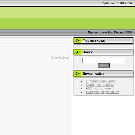
Суббота, 08.08.2026
Приветствую Вас
Гость
|
RSS
Форма входа
Поиск
Друзья сайта
Официальный блог
Сообщество uCoz
FAQ по системе
Инструкции для uCoz