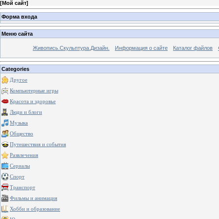
[
Мой сайт
]
Форма входа
Меню сайта
Живопись.Скульптура.Дизайн.
Информация о сайте
Каталог файлов
Categories
Другое
Компьютерные игры
Красота и здоровье
Люди и блоги
Музыка
Общество
Путешествия и события
Развлечения
Сериалы
Спорт
Транспорт
Фильмы и анимация
Хобби и образование