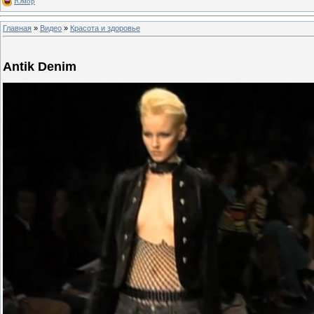
Юмор
Главная
»
Видео
»
Красота и здоровье
Antik Denim