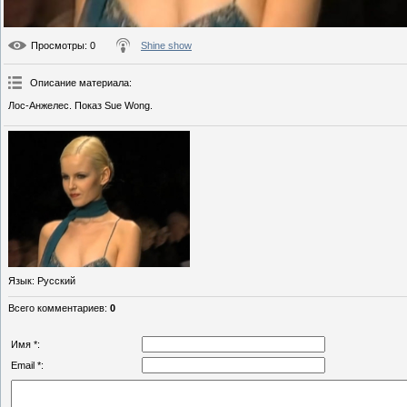
Просмотры
: 0
Shine show
Описание материала
:
Лос-Анжелес. Показ Sue Wong.
Язык
: Русский
Всего комментариев
:
0
Имя *:
Email *: