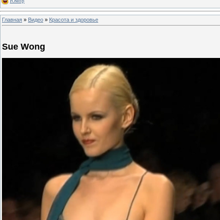
Юмор
Главная
»
Видео
»
Красота и здоровье
Sue Wong