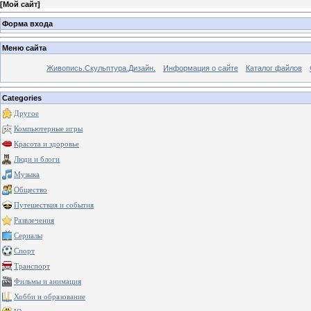
[
Мой сайт
]
Форма входа
Меню сайта
Живопись.Скульптура.Дизайн.
Информация о сайте
Каталог файлов
Categories
Другое
Компьютерные игры
Красота и здоровье
Люди и блоги
Музыка
Общество
Путешествия и события
Развлечения
Сериалы
Спорт
Транспорт
Фильмы и анимация
Хобби и образование