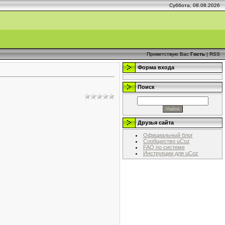
Суббота, 08.08.2026
Приветствую Вас
Гость
|
RSS
Форма входа
Поиск
Друзья сайта
Официальный блог
Сообщество uCoz
FAQ по системе
Инструкции для uCoz