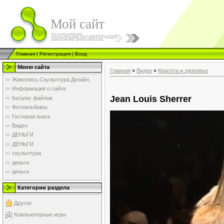
Мой сайт
Главная
|
Регистрация
|
Вход
Меню сайта
Главная
»
Видео
»
Красота и здоровье
Живопись.Скульптура.Дизайн.
Информация о сайте
Jean Louis Sherrer
Каталог файлов
Фотоальбомы
Гостевая книга
Видео
ДЕНЬГИ
ДЕНЬГИ
скульптура
деньги
деньги
Категории раздела
Другое
Компьютерные игры