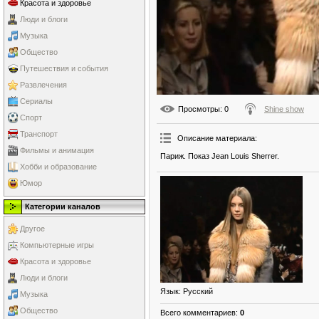
Красота и здоровье
Люди и блоги
Музыка
Общество
Путешествия и события
Развлечения
Сериалы
Просмотры
: 0
Shine show
Спорт
Транспорт
Описание материала
:
Фильмы и анимация
Париж. Показ Jean Louis Sherrer.
Хобби и образование
Юмор
Категории каналов
Другое
Компьютерные игры
Красота и здоровье
Люди и блоги
Язык
: Русский
Музыка
Общество
Всего комментариев
:
0