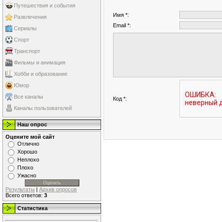
Путешествия и события
Имя *:
Развлечения
Email *:
Сериалы
Спорт
Транспорт
Фильмы и анимация
Хобби и образование
Юмор
Все каналы
Код *:
Каналы пользователей
Наш опрос
Оцените мой сайт
Отлично
Хорошо
Неплохо
Плохо
Ужасно
Результаты
|
Архив опросов
Всего ответов:
3
Статистика