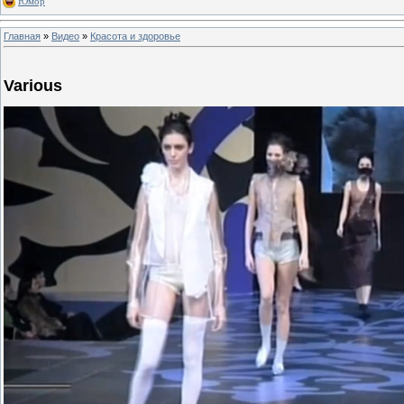
Юмор
Главная
»
Видео
»
Красота и здоровье
Various