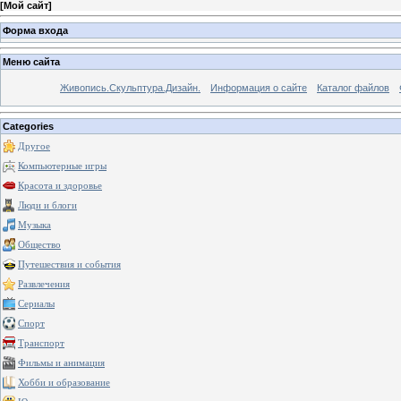
[
Мой сайт
]
Форма входа
Меню сайта
Живопись.Скульптура.Дизайн.
Информация о сайте
Каталог файлов
Categories
Другое
Компьютерные игры
Красота и здоровье
Люди и блоги
Музыка
Общество
Путешествия и события
Развлечения
Сериалы
Спорт
Транспорт
Фильмы и анимация
Хобби и образование