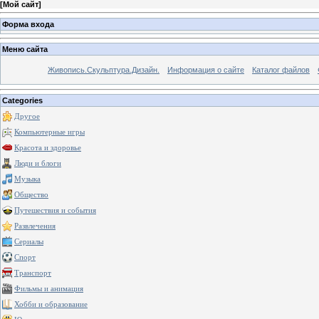
[
Мой сайт
]
Форма входа
Меню сайта
Живопись.Скульптура.Дизайн.
Информация о сайте
Каталог файлов
Categories
Другое
Компьютерные игры
Красота и здоровье
Люди и блоги
Музыка
Общество
Путешествия и события
Развлечения
Сериалы
Спорт
Транспорт
Фильмы и анимация
Хобби и образование