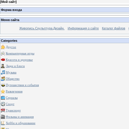
[
Мой сайт
]
Форма входа
Меню сайта
Живопись.Скульптура.Дизайн.
Информация о сайте
Каталог файлов
Categories
Другое
Компьютерные игры
Красота и здоровье
Люди и блоги
Музыка
Общество
Путешествия и события
Развлечения
Сериалы
Спорт
Транспорт
Фильмы и анимация
Хобби и образование