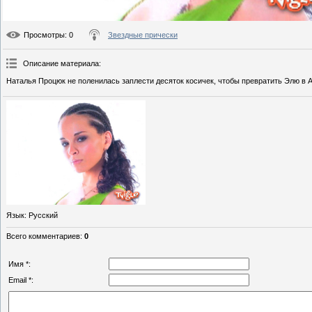
Просмотры
: 0
Звездные прически
Описание материала
:
Наталья Процюк не поленилась заплести десяток косичек, чтобы превратить Элю в 
Язык
: Русский
Всего комментариев
:
0
Имя *:
Email *: