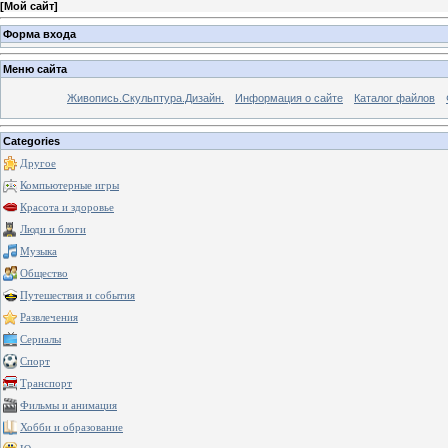
[
Мой сайт
]
Форма входа
Меню сайта
Живопись.Скульптура.Дизайн.
Информация о сайте
Каталог файлов
Categories
Другое
Компьютерные игры
Красота и здоровье
Люди и блоги
Музыка
Общество
Путешествия и события
Развлечения
Сериалы
Спорт
Транспорт
Фильмы и анимация
Хобби и образование