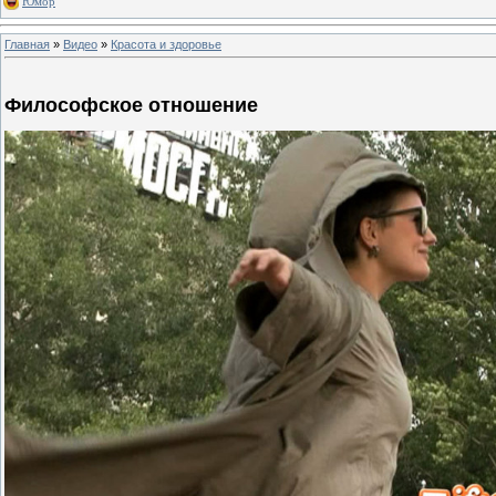
Юмор
Главная
»
Видео
»
Красота и здоровье
Философское отношение