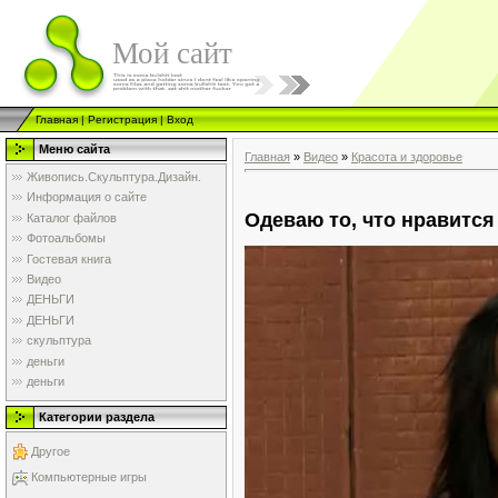
Мой сайт
Главная
|
Регистрация
|
Вход
Меню сайта
Главная
»
Видео
»
Красота и здоровье
Живопись.Скульптура.Дизайн.
Информация о сайте
Одеваю то, что нравится
Каталог файлов
Фотоальбомы
Гостевая книга
Видео
ДЕНЬГИ
ДЕНЬГИ
скульптура
деньги
деньги
Категории раздела
Другое
Компьютерные игры