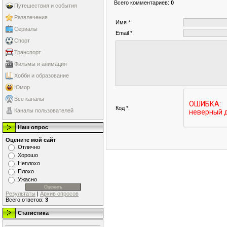
Всего комментариев
:
0
Путешествия и события
Развлечения
Имя *:
Сериалы
Email *:
Спорт
Транспорт
Фильмы и анимация
Хобби и образование
Юмор
Все каналы
Код *:
Каналы пользователей
Наш опрос
Оцените мой сайт
Отлично
Хорошо
Неплохо
Плохо
Ужасно
Результаты
|
Архив опросов
Всего ответов:
3
Статистика