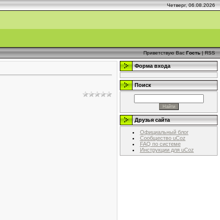
Четверг, 06.08.2026
Приветствую Вас
Гость
|
RSS
Форма входа
Поиск
Друзья сайта
Официальный блог
Сообщество uCoz
FAQ по системе
Инструкции для uCoz