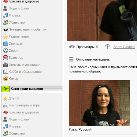
Красота и здоровье
Люди и блоги
Музыка
Общество
Путешествия и события
Развлечения
Сериалы
Просмотры
: 0
Street Fashion
Спорт
Транспорт
Описание материала
:
Фильмы и анимация
Таня любит черный цвет и призывает сочет
правильного образа.
Хобби и образование
Юмор
Категории каналов
Другое
Компьютерные игры
Красота и здоровье
Люди и блоги
Музыка
Язык
: Русский
Общество