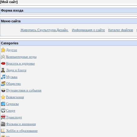
[
Мой сайт
]
Форма входа
Меню сайта
Живопись.Скульптура.Дизайн.
Информация о сайте
Каталог файлов
Categories
Другое
Компьютерные игры
Красота и здоровье
Люди и блоги
Музыка
Общество
Путешествия и события
Развлечения
Сериалы
Спорт
Транспорт
Фильмы и анимация
Хобби и образование