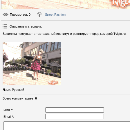
Просмотры
: 0
Street Fashion
Описание материала
:
Василиса поступает в театральный институт и репетирует перед камерой Tvigle.ru.
Язык
: Русский
Всего комментариев
:
0
Имя *:
Email *: