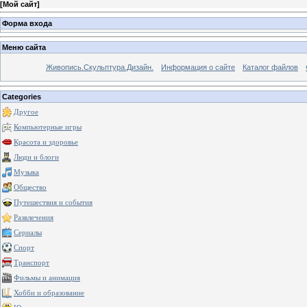
[
Мой сайт
]
Форма входа
Меню сайта
Живопись.Скульптура.Дизайн.
Информация о сайте
Каталог файлов
Categories
Другое
Компьютерные игры
Красота и здоровье
Люди и блоги
Музыка
Общество
Путешествия и события
Развлечения
Сериалы
Спорт
Транспорт
Фильмы и анимация
Хобби и образование