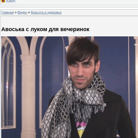
Юмор
Главная
»
Видео
»
Красота и здоровье
Авоська с луком для вечеринок