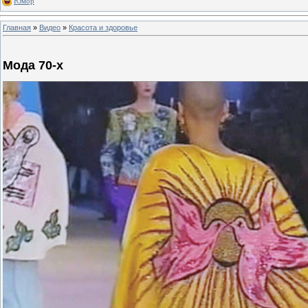
Юмор
Главная
»
Видео
»
Красота и здоровье
Мода 70-х