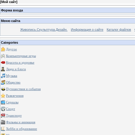
[
Мой сайт
]
Форма входа
Меню сайта
Живопись.Скульптура.Дизайн.
Информация о сайте
Каталог файлов
Categories
Другое
Компьютерные игры
Красота и здоровье
Люди и блоги
Музыка
Общество
Путешествия и события
Развлечения
Сериалы
Спорт
Транспорт
Фильмы и анимация
Хобби и образование