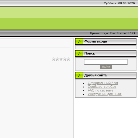
Суббота, 08.08.2026
Приветствую Вас
Гость
|
RSS
Форма входа
Поиск
Друзья сайта
Официальный блог
Сообщество uCoz
FAQ по системе
Инструкции для uCoz