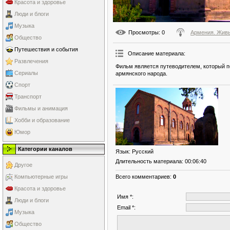
Красота и здоровье
Люди и блоги
Музыка
Просмотры
: 0
Армения. Жив
Общество
Путешествия и события
Описание материала
:
Развлечения
Фильм является путеводителем, который п
Сериалы
армянского народа.
Спорт
Транспорт
Фильмы и анимация
Хобби и образование
Юмор
Категории каналов
Язык
: Русский
Длительность материала
: 00:06:40
Другое
Компьютерные игры
Всего комментариев
:
0
Красота и здоровье
Имя *:
Люди и блоги
Email *:
Музыка
Общество