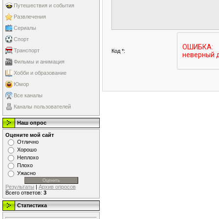
Путешествия и события
Развлечения
Сериалы
Спорт
Транспорт
Код *:
Фильмы и анимация
Хобби и образование
Юмор
Все каналы
Каналы пользователей
Наш опрос
Оцените мой сайт
Отлично
Хорошо
Неплохо
Плохо
Ужасно
Результаты
|
Архив опросов
Всего ответов:
3
Статистика