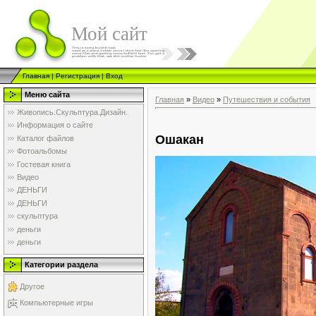
Мой сайт
Главная
|
Регистрация
|
Вход
Меню сайта
Главная
»
Видео
»
Путешествия и события
Живопись.Скульптура.Дизайн.
Информация о сайте
Ошакан
Каталог файлов
Фотоальбомы
Гостевая книга
Видео
ДЕНЬГИ
ДЕНЬГИ
скульптура
деньги
деньги
Категории раздела
Другое
Компьютерные игры