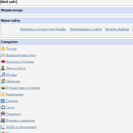
[
Мой сайт
]
Форма входа
Меню сайта
Живопись.Скульптура.Дизайн.
Информация о сайте
Каталог файлов
Categories
Другое
Компьютерные игры
Красота и здоровье
Люди и блоги
Музыка
Общество
Путешествия и события
Развлечения
Сериалы
Спорт
Транспорт
Фильмы и анимация
Хобби и образование