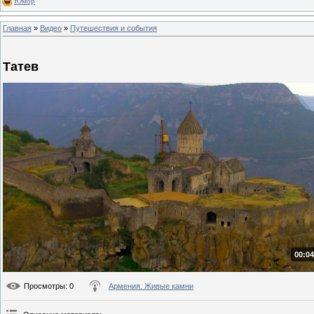
Юмор
Главная
»
Видео
»
Путешествия и события
Татев
00:04
Просмотры
: 0
Армения. Живые камни