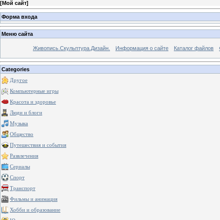
[
Мой сайт
]
Форма входа
Меню сайта
Живопись.Скульптура.Дизайн.
Информация о сайте
Каталог файлов
Categories
Другое
Компьютерные игры
Красота и здоровье
Люди и блоги
Музыка
Общество
Путешествия и события
Развлечения
Сериалы
Спорт
Транспорт
Фильмы и анимация
Хобби и образование