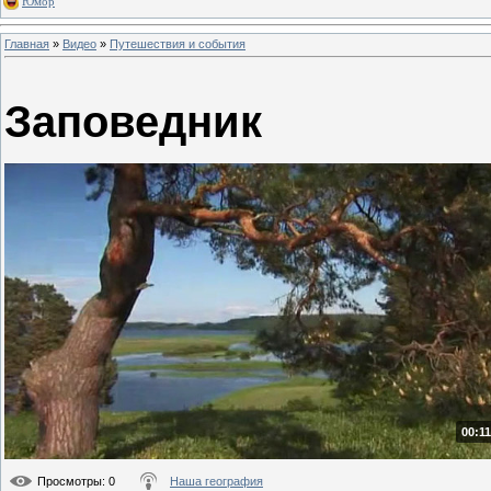
Юмор
Главная
»
Видео
»
Путешествия и события
Заповедник
00:11
Просмотры
: 0
Наша география