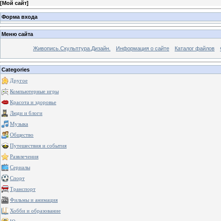
[
Мой сайт
]
Форма входа
Меню сайта
Живопись.Скульптура.Дизайн.
Информация о сайте
Каталог файлов
Categories
Другое
Компьютерные игры
Красота и здоровье
Люди и блоги
Музыка
Общество
Путешествия и события
Развлечения
Сериалы
Спорт
Транспорт
Фильмы и анимация
Хобби и образование