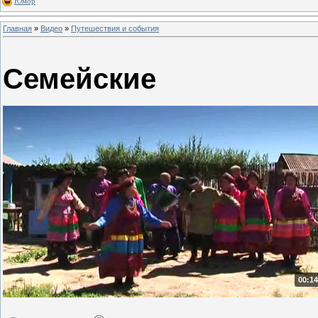
Юмор
Главная
»
Видео
»
Путешествия и события
Семейские
00:14