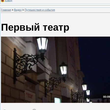
Юмор
Главная
»
Видео
»
Путешествия и события
Первый театр
00:09