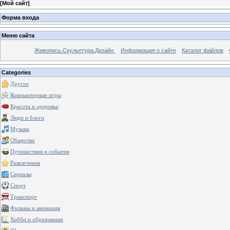
[
Мой сайт
]
Форма входа
Меню сайта
Живопись.Скульптура.Дизайн.
Информация о сайте
Каталог файлов
Categories
Другое
Компьютерные игры
Красота и здоровье
Люди и блоги
Музыка
Общество
Путешествия и события
Развлечения
Сериалы
Спорт
Транспорт
Фильмы и анимация
Хобби и образование