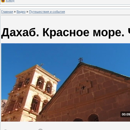
Юмор
Главная
»
Видео
»
Путешествия и события
Дахаб. Красное море. 
00:09