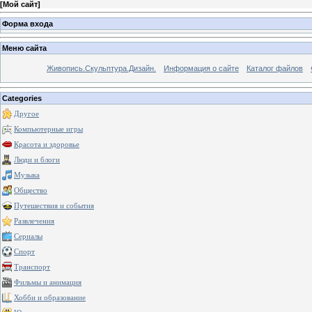
[
Мой сайт
]
Форма входа
Меню сайта
Живопись.Скульптура.Дизайн.
Информация о сайте
Каталог файлов
Categories
Другое
Компьютерные игры
Красота и здоровье
Люди и блоги
Музыка
Общество
Путешествия и события
Развлечения
Сериалы
Спорт
Транспорт
Фильмы и анимация
Хобби и образование