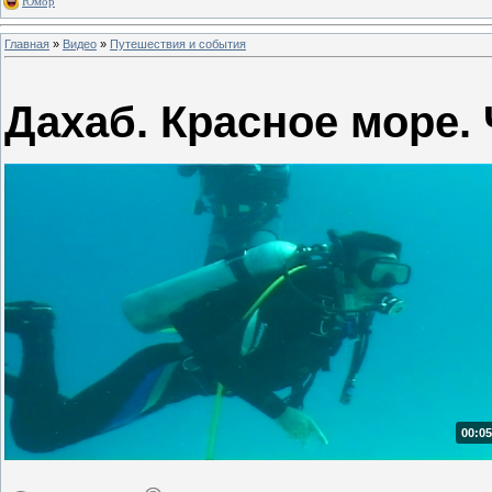
Юмор
Главная
»
Видео
»
Путешествия и события
Дахаб. Красное море. 
00:05