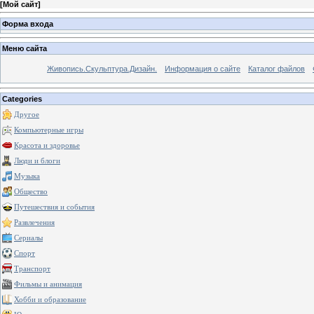
[
Мой сайт
]
Форма входа
Меню сайта
Живопись.Скульптура.Дизайн.
Информация о сайте
Каталог файлов
Categories
Другое
Компьютерные игры
Красота и здоровье
Люди и блоги
Музыка
Общество
Путешествия и события
Развлечения
Сериалы
Спорт
Транспорт
Фильмы и анимация
Хобби и образование