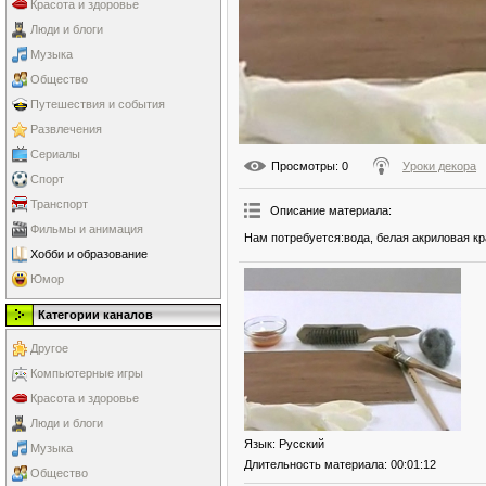
Красота и здоровье
Люди и блоги
Музыка
Общество
Путешествия и события
Развлечения
Сериалы
Просмотры
: 0
Уроки декора
Спорт
Транспорт
Описание материала
:
Фильмы и анимация
Нам потребуется:вода, белая акриловая кр
Хобби и образование
Юмор
Категории каналов
Другое
Компьютерные игры
Красота и здоровье
Люди и блоги
Язык
: Русский
Музыка
Длительность материала
: 00:01:12
Общество