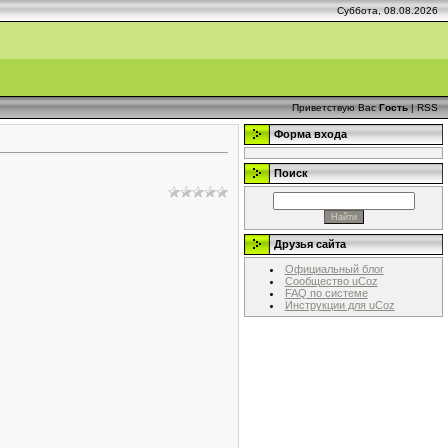
Суббота, 08.08.2026
Приветствую Вас
Гость
|
RSS
Форма входа
Поиск
Друзья сайта
Официальный блог
Сообщество uCoz
FAQ по системе
Инструкции для uCoz