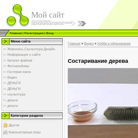
Мой сайт
Главная
|
Регистрация
|
Вход
Меню сайта
Главная
»
Видео
»
Хобби и образование
Живопись.Скульптура.Дизайн.
Информация о сайте
Состаривание дерева
Каталог файлов
Фотоальбомы
Гостевая книга
Видео
ДЕНЬГИ
ДЕНЬГИ
скульптура
деньги
деньги
Категории раздела
Другое
Компьютерные игры