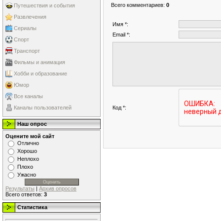
Всего комментариев
:
0
Путешествия и события
Развлечения
Имя *:
Сериалы
Email *:
Спорт
Транспорт
Фильмы и анимация
Хобби и образование
Юмор
Все каналы
Код *:
Каналы пользователей
Наш опрос
Оцените мой сайт
Отлично
Хорошо
Неплохо
Плохо
Ужасно
Результаты
|
Архив опросов
Всего ответов:
3
Статистика