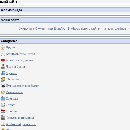
[
Мой сайт
]
Форма входа
Меню сайта
Живопись.Скульптура.Дизайн.
Информация о сайте
Каталог файлов
Categories
Другое
Компьютерные игры
Красота и здоровье
Люди и блоги
Музыка
Общество
Путешествия и события
Развлечения
Сериалы
Спорт
Транспорт
Фильмы и анимация
Хобби и образование