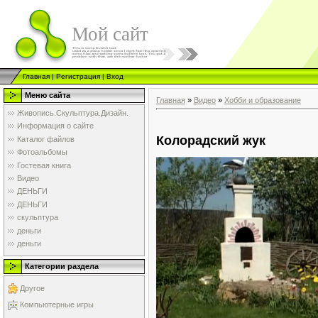
Мой сайт
Главная
|
Регистрация
|
Вход
Меню сайта
Главная
»
Видео
»
Хобби и образование
Живопись.Скульптура.Дизайн.
Информация о сайте
Колорадский жук
Каталог файлов
Фотоальбомы
Гостевая книга
Видео
ДЕНЬГИ
ДЕНЬГИ
скульптура
деньги
деньги
Категории раздела
Другое
Компьютерные игры