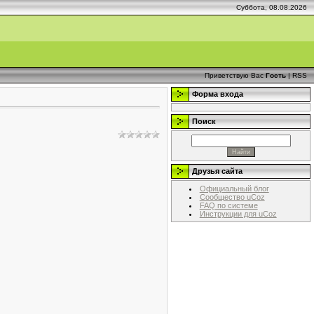
Суббота, 08.08.2026
Приветствую Вас
Гость
|
RSS
Форма входа
Поиск
Друзья сайта
Официальный блог
Сообщество uCoz
FAQ по системе
Инструкции для uCoz