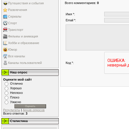
Всего комментариев
:
0
Путешествия и события
Развлечения
Имя *:
Сериалы
Email *:
Спорт
Транспорт
Фильмы и анимация
Хобби и образование
Юмор
Все каналы
Код *:
Каналы пользователей
Наш опрос
Оцените мой сайт
Отлично
Хорошо
Неплохо
Плохо
Ужасно
Результаты
|
Архив опросов
Всего ответов:
3
Статистика