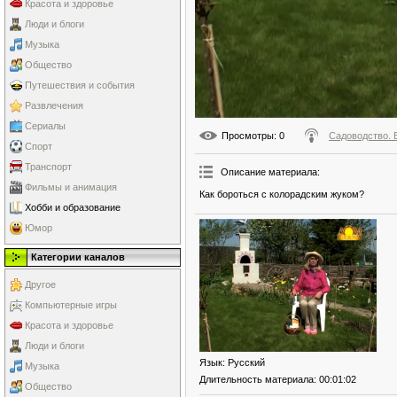
Красота и здоровье
Люди и блоги
Музыка
Общество
Путешествия и события
Развлечения
Сериалы
Просмотры
: 0
Садоводство. 
Спорт
Транспорт
Описание материала
:
Фильмы и анимация
Как бороться с колорадским жуком?
Хобби и образование
Юмор
Категории каналов
Другое
Компьютерные игры
Красота и здоровье
Люди и блоги
Язык
: Русский
Музыка
Длительность материала
: 00:01:02
Общество