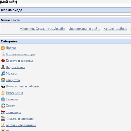
[
Мой сайт
]
Форма входа
Меню сайта
Живопись.Скульптура.Дизайн.
Информация о сайте
Каталог файлов
Categories
Другое
Компьютерные игры
Красота и здоровье
Люди и блоги
Музыка
Общество
Путешествия и события
Развлечения
Сериалы
Спорт
Транспорт
Фильмы и анимация
Хобби и образование