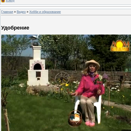
Юмор
Главная
»
Видео
»
Хобби и образование
Удобрение