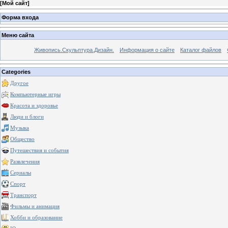
[
Мой сайт
]
Форма входа
Меню сайта
Живопись.Скульптура.Дизайн.
Информация о сайте
Каталог файлов
Categories
Другое
Компьютерные игры
Красота и здоровье
Люди и блоги
Музыка
Общество
Путешествия и события
Развлечения
Сериалы
Спорт
Транспорт
Фильмы и анимация
Хобби и образование