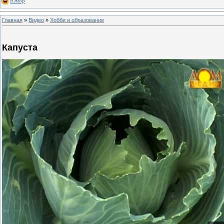
Юмор
Главная
»
Видео
»
Хобби и образование
Капуста