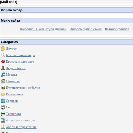
[
Мой сайт
]
Форма входа
Меню сайта
Живопись.Скульптура.Дизайн.
Информация о сайте
Каталог файлов
Categories
Другое
Компьютерные игры
Красота и здоровье
Люди и блоги
Музыка
Общество
Путешествия и события
Развлечения
Сериалы
Спорт
Транспорт
Фильмы и анимация
Хобби и образование