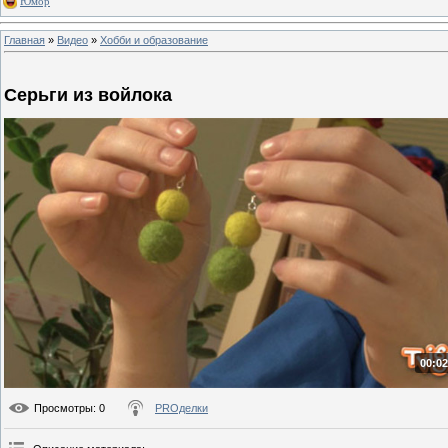
Юмор
Главная
»
Видео
»
Хобби и образование
Серьги из войлока
00:02
Просмотры
: 0
PROделки