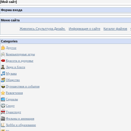
[
Мой сайт
]
Форма входа
Меню сайта
Живопись.Скульптура.Дизайн.
Информация о сайте
Каталог файлов
Categories
Другое
Компьютерные игры
Красота и здоровье
Люди и блоги
Музыка
Общество
Путешествия и события
Развлечения
Сериалы
Спорт
Транспорт
Фильмы и анимация
Хобби и образование