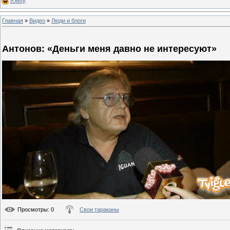
Юмор
Главная
»
Видео
»
Люди и блоги
Антонов: «Деньги меня давно не интересуют»
Просмотры
: 0
Свои тараканы