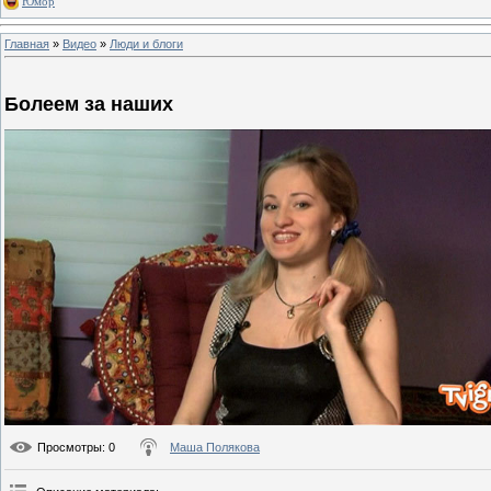
Юмор
Главная
»
Видео
»
Люди и блоги
Болеем за наших
Просмотры
: 0
Маша Полякова