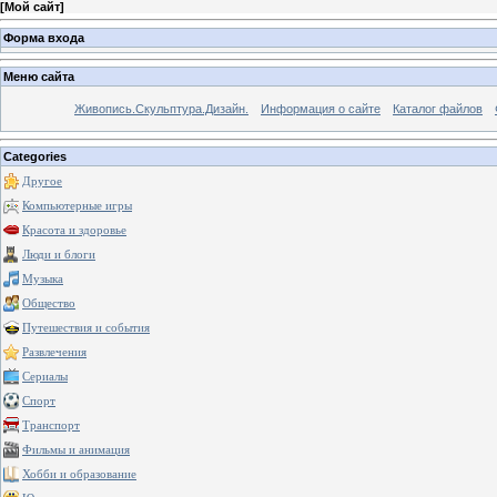
[
Мой сайт
]
Форма входа
Меню сайта
Живопись.Скульптура.Дизайн.
Информация о сайте
Каталог файлов
Categories
Другое
Компьютерные игры
Красота и здоровье
Люди и блоги
Музыка
Общество
Путешествия и события
Развлечения
Сериалы
Спорт
Транспорт
Фильмы и анимация
Хобби и образование