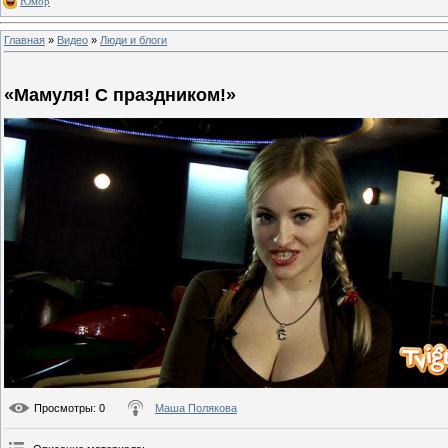
Юмор
Главная
»
Видео
»
Люди и блоги
«Мамуля! С праздником!»
Просмотры
: 0
Маша Полякова