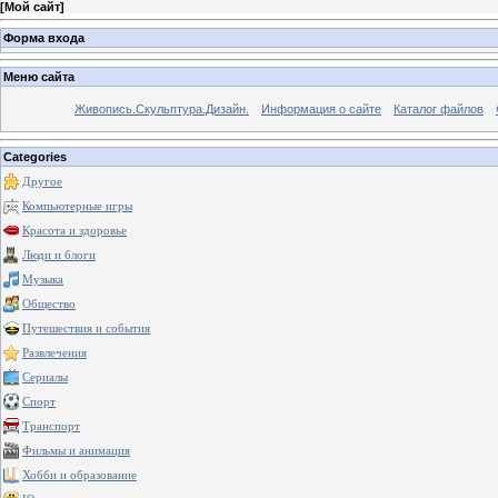
[
Мой сайт
]
Форма входа
Меню сайта
Живопись.Скульптура.Дизайн.
Информация о сайте
Каталог файлов
Categories
Другое
Компьютерные игры
Красота и здоровье
Люди и блоги
Музыка
Общество
Путешествия и события
Развлечения
Сериалы
Спорт
Транспорт
Фильмы и анимация
Хобби и образование