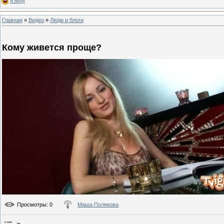
Юмор
Главная
»
Видео
»
Люди и блоги
Кому живется проще?
Просмотры
: 0
Маша Полякова