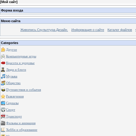
[
Мой сайт
]
Форма входа
Меню сайта
Живопись.Скульптура.Дизайн.
Информация о сайте
Каталог файлов
Categories
Другое
Компьютерные игры
Красота и здоровье
Люди и блоги
Музыка
Общество
Путешествия и события
Развлечения
Сериалы
Спорт
Транспорт
Фильмы и анимация
Хобби и образование