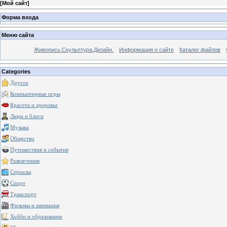
[
Мой сайт
]
Форма входа
Меню сайта
Живопись.Скульптура.Дизайн.
Информация о сайте
Каталог файлов
Categories
Другое
Компьютерные игры
Красота и здоровье
Люди и блоги
Музыка
Общество
Путешествия и события
Развлечения
Сериалы
Спорт
Транспорт
Фильмы и анимация
Хобби и образование