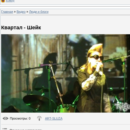
Юмор
Главная
»
Видео
»
Люди и блоги
Квартал - Шейк
Просмотры
: 0
ART-SLUZA