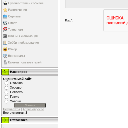
Путешествия и события
Развлечения
Сериалы
Код *:
Спорт
Транспорт
Фильмы и анимация
Хобби и образование
Юмор
Все каналы
Каналы пользователей
Наш опрос
Оцените мой сайт
Отлично
Хорошо
Неплохо
Плохо
Ужасно
Результаты
|
Архив опросов
Всего ответов:
3
Статистика