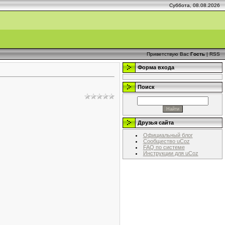
Суббота, 08.08.2026
Приветствую Вас
Гость
|
RSS
Форма входа
Поиск
Друзья сайта
Официальный блог
Сообщество uCoz
FAQ по системе
Инструкции для uCoz