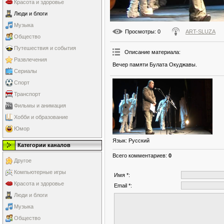
Красота и здоровье
Люди и блоги
Музыка
Просмотры
: 0
ART-SLUZA
Общество
Путешествия и события
Описание материала
:
Развлечения
Вечер памяти Булата Окуджавы.
Сериалы
Спорт
Транспорт
Фильмы и анимация
Хобби и образование
Юмор
Язык
: Русский
Категории каналов
Всего комментариев
:
0
Другое
Компьютерные игры
Имя *:
Красота и здоровье
Email *:
Люди и блоги
Музыка
Общество