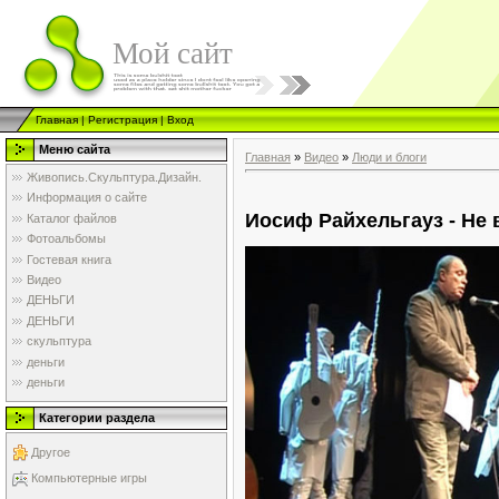
Мой сайт
Главная
|
Регистрация
|
Вход
Меню сайта
Главная
»
Видео
»
Люди и блоги
Живопись.Скульптура.Дизайн.
Информация о сайте
Иосиф Райхельгауз - Не 
Каталог файлов
Фотоальбомы
Гостевая книга
Видео
ДЕНЬГИ
ДЕНЬГИ
скульптура
деньги
деньги
Категории раздела
Другое
Компьютерные игры