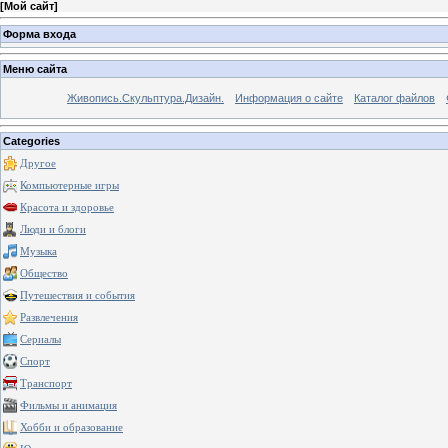
[
Мой сайт
]
Форма входа
Меню сайта
Живопись.Скульптура.Дизайн.
Информация о сайте
Каталог файлов
Categories
Другое
Компьютерные игры
Красота и здоровье
Люди и блоги
Музыка
Общество
Путешествия и события
Развлечения
Сериалы
Спорт
Транспорт
Фильмы и анимация
Хобби и образование