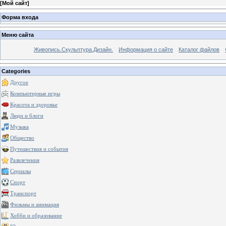
[
Мой сайт
]
Форма входа
Меню сайта
Живопись.Скульптура.Дизайн.
Информация о сайте
Каталог файлов
Categories
Другое
Компьютерные игры
Красота и здоровье
Люди и блоги
Музыка
Общество
Путешествия и события
Развлечения
Сериалы
Спорт
Транспорт
Фильмы и анимация
Хобби и образование