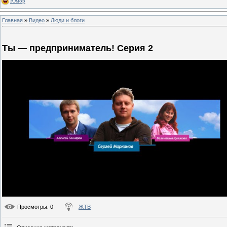
Юмор
Главная
»
Видео
»
Люди и блоги
Ты — предприниматель! Серия 2
Просмотры
: 0
ЖТВ