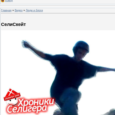
Юмор
Главная
»
Видео
»
Люди и блоги
СелиСкейт