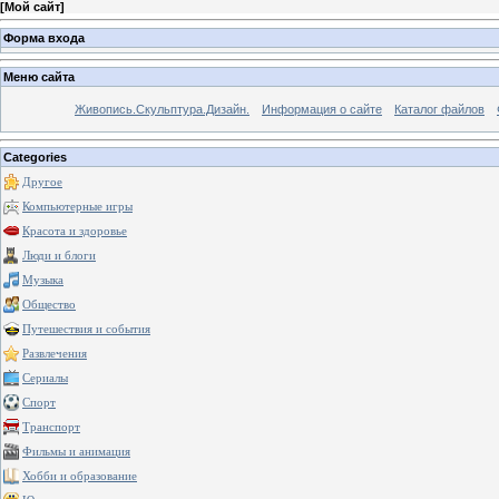
[
Мой сайт
]
Форма входа
Меню сайта
Живопись.Скульптура.Дизайн.
Информация о сайте
Каталог файлов
Categories
Другое
Компьютерные игры
Красота и здоровье
Люди и блоги
Музыка
Общество
Путешествия и события
Развлечения
Сериалы
Спорт
Транспорт
Фильмы и анимация
Хобби и образование