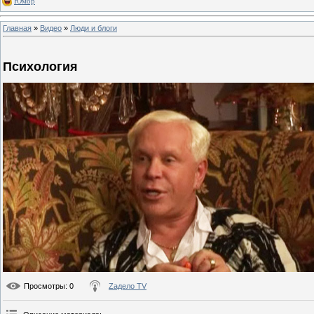
Юмор
Главная
»
Видео
»
Люди и блоги
Психология
Просмотры
: 0
Zадело TV