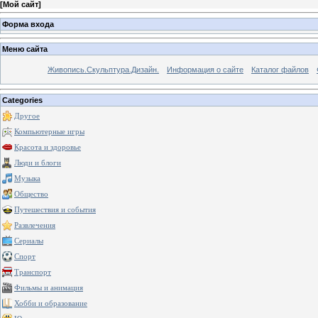
[
Мой сайт
]
Форма входа
Меню сайта
Живопись.Скульптура.Дизайн.
Информация о сайте
Каталог файлов
Categories
Другое
Компьютерные игры
Красота и здоровье
Люди и блоги
Музыка
Общество
Путешествия и события
Развлечения
Сериалы
Спорт
Транспорт
Фильмы и анимация
Хобби и образование