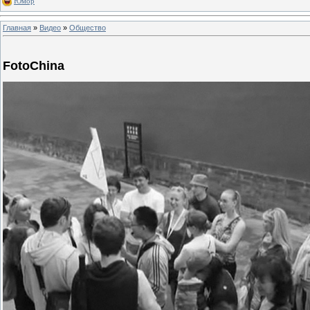
Юмор
Главная
»
Видео
»
Общество
FotoChina