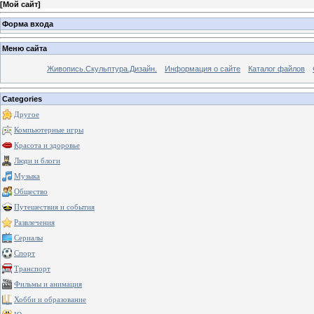
[
Мой сайт
]
Форма входа
Меню сайта
Живопись.Скульптура.Дизайн.
Информация о сайте
Каталог файлов
Categories
Другое
Компьютерные игры
Красота и здоровье
Люди и блоги
Музыка
Общество
Путешествия и события
Развлечения
Сериалы
Спорт
Транспорт
Фильмы и анимация
Хобби и образование