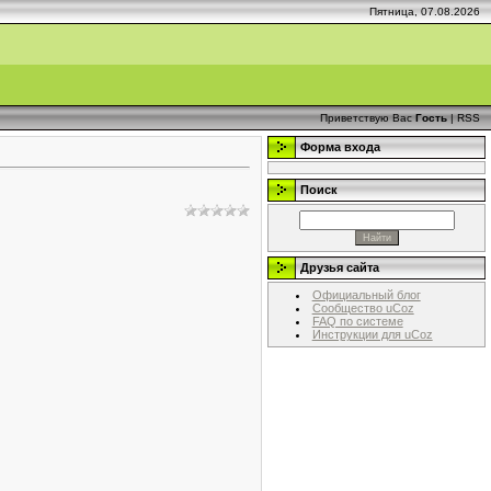
Пятница, 07.08.2026
Приветствую Вас
Гость
|
RSS
Форма входа
Поиск
Друзья сайта
Официальный блог
Сообщество uCoz
FAQ по системе
Инструкции для uCoz