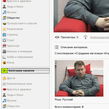
Красота и здоровье
Люди и блоги
Музыка
Общество
Путешествия и события
Развлечения
Сериалы
Просмотры
: 0
Инфоромантик
Спорт
Транспорт
Описание материала
:
Фильмы и анимация
Стихотворение «Страдание жж-юзера» Игор
Хобби и образование
Юмор
Категории каналов
Другое
Компьютерные игры
Красота и здоровье
Люди и блоги
Язык
: Русский
Музыка
Общество
Всего комментариев
:
0