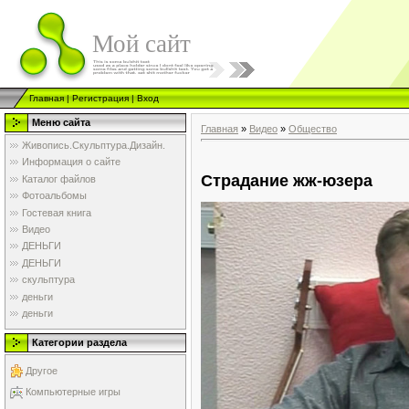
Мой сайт
Главная
|
Регистрация
|
Вход
Меню сайта
Главная
»
Видео
»
Общество
Живопись.Скульптура.Дизайн.
Информация о сайте
Страдание жж-юзера
Каталог файлов
Фотоальбомы
Гостевая книга
Видео
ДЕНЬГИ
ДЕНЬГИ
скульптура
деньги
деньги
Категории раздела
Другое
Компьютерные игры