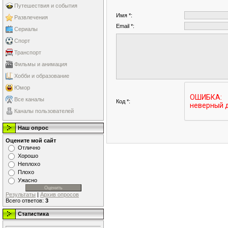
Путешествия и события
Имя *:
Развлечения
Email *:
Сериалы
Спорт
Транспорт
Фильмы и анимация
Хобби и образование
Юмор
Все каналы
Код *:
Каналы пользователей
Наш опрос
Оцените мой сайт
Отлично
Хорошо
Неплохо
Плохо
Ужасно
Результаты
|
Архив опросов
Всего ответов:
3
Статистика